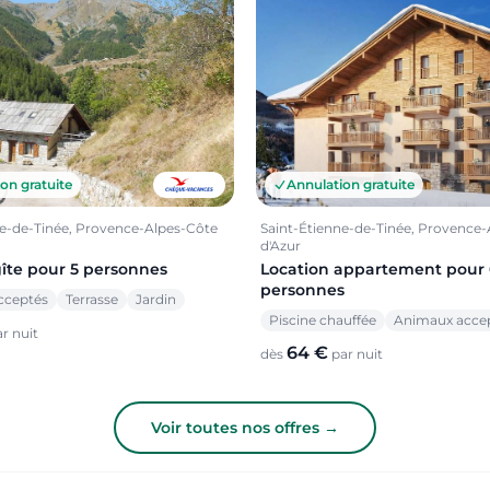
on gratuite
Annulation gratuite
ne-de-Tinée, Provence-Alpes-Côte
Saint-Étienne-de-Tinée, Provence
d'Azur
gîte pour 5 personnes
Location appartement pour 
personnes
cceptés
Terrasse
Jardin
Piscine chauffée
Animaux acce
r nuit
64 €
dès
par nuit
Voir toutes nos offres →