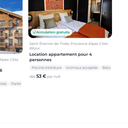
Annulation gratuite
Saint-Étienne-de-Tinée, Provence-Alpes-Côte
d'Azur
Location appartement pour 4
personnes
-Alpes-Côte
Piscine intérieure
Animaux acceptés
Balcon
6
53 €
dès
par nuit
ptés
Parking