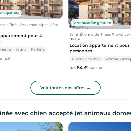
on gratuite
Annulation gratuite
ne-de-Tinée, Provence-Alpes-Côte
Saint-Étienne-de-Tinée, Provence
appartement pour 4
d'Azur
s
Location appartement pour 
érieure
Sauna
Parking
personnes
r nuit
Piscine chauffée
Animaux acce
64 €
dès
par nuit
Voir toutes nos offres →
Tinée avec chien accepté (et animaux dome