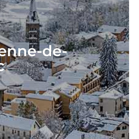
ienne-de-
c