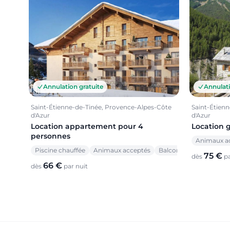
Annulation gratuite
Annulati
Saint-Étienne-de-Tinée, Provence-Alpes-Côte
Saint-Étien
d'Azur
d'Azur
Location appartement pour 4
Location 
personnes
Animaux a
Piscine chauffée
Animaux acceptés
Balcon
75 €
dès
pa
66 €
dès
par nuit