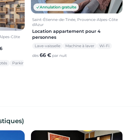
Annulation gratuite
Saint-Étienne-de-Tinée, Provence-Alpes-Côte
d'Azur
Location appartement pour 4
personnes
-Alpes-Côte
Lave-vaisselle
Machine à laver
Wi-Fi
6
66 €
dès
par nuit
ptés
Parking
stiques)