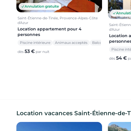
Annulation gratuite
Annulati
Saint-Étienne-de-Tinée, Provence-Alpes-Côte
d'Azur
Saint-Étien
Location appartement pour 4
d'Azur
personnes
Location 
personne
Piscine intérieure
Animaux acceptés
Balcon
Piscine int
53 €
dès
par nuit
54 €
dès
pa
Location vacances Saint-Étienne-de-