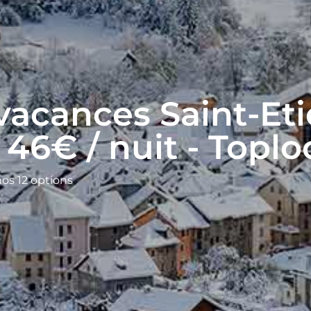
vacances Saint-Et
 46€ / nuit - Toplo
nos 12 options