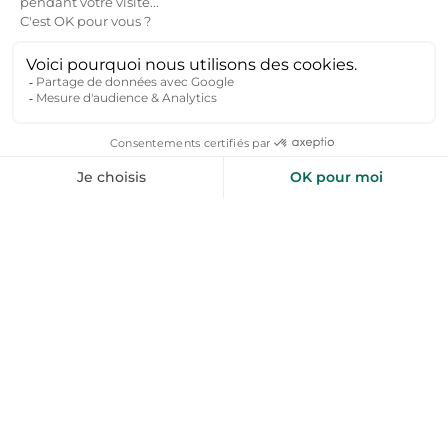
son climat tempéré et ses nombreuses activités :
Printemps :
randonnées le long de la Sarthe, visite des
jardins fleuris et découverte des villages médiévaux
alentour.
Été :
baignade dans les plans d'eau, festivals (Rencontres
Musicales de Sablé), balades en canoë et pique-niques en
bord de rivière.
Automne :
cueillette des champignons, dégustation des
produits locaux (cidre, rillettes, fouaces) et balades en
forêt pour admirer les couleurs flamboyantes.
Hiver :
marchés de Noël, visites des châteaux et musées,
et soirées au coin du feu dans un gîte chaleureux.
Pourquoi réserver une location vacances à la
campagne ?
Profiter d'un cadre naturel préservé, loin de l'agitation
des grandes villes, pour une véritable déconnexion.