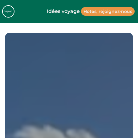
Idées voyage
Hotes, rejoignez-nous