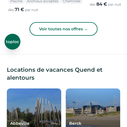
Piscine
Animaux acceptés
Cheminée
84 €
dès
par nuit
71 €
dès
par nuit
Voir toutes nos offres →
toploc
Locations de vacances Quend et
alentours
Abbeville
Berck