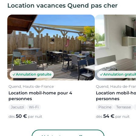
Location vacances Quend pas cher
Annulation gratuite
Annulation gratui
Quend, Hauts-de-France
Quend, Hauts-de-Fra
Location mobil-home pour 4
Location mobil-h
personnes
personnes
Jacuzzi
Wi-Fi
Piscine
Terrasse
50 €
54 €
dès
par nuit
dès
par nuit