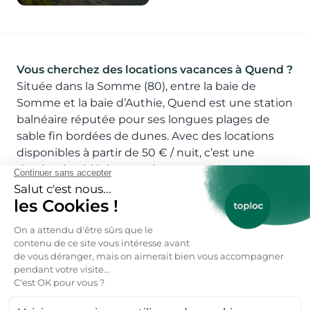
Vous cherchez des locations vacances à Quend ?
Située dans la Somme (80), entre la baie de
Somme et la baie d’Authie, Quend est une station
balnéaire réputée pour ses longues plages de
sable fin bordées de dunes. Avec des locations
disponibles à partir de 50 € / nuit, c’est une
destination idéale pour des vacances entre mer,
nature et détente.
Que faire pendant vos vacances à Quend ?
Pourquoi choisir Quend pour vos vacances ?
Parce que c’est une destination parfaite pour les
amateurs de grands espaces. Profitez des 15 km
de plage pour la baignade, le char à voile ou les
balades à cheval, découvrez les dunes et les
marais environnants, ou partez à vélo sur les