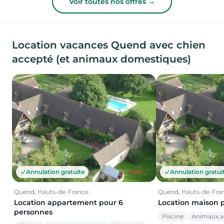
Voir toutes nos offres →
Location vacances Quend avec chien
accepté (et animaux domestiques)
Annulation gratuite
Annulation gratui
Quend, Hauts-de-France
Quend, Hauts-de-Fra
Location appartement pour 6
Location maison 
personnes
Piscine
Animaux a