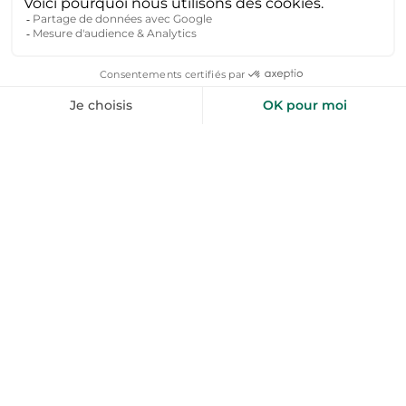
nombreuses pistes cyclables. Quend est aussi un
excellent point de départ pour explorer la baie de
Somme, l’une des plus belles baies du monde.
Quels sont les 5 plus beaux lieux à découvrir
autour de Quend ?
Voici 5 sites à ne pas manquer :
La baie de Somme, site naturel d’exception classé
Grand Site de France
Le parc du Marquenterre, paradis pour
l’observation des oiseaux migrateurs
Fort-Mahon-Plage
, station voisine animée et
familiale
Saint-Valery-sur-Somme
, charmante cité
médiévale sur la baie
Le Crotoy
, joli port de pêche et station balnéaire
conviviale
Quels sont les meilleurs mois pour visiter Quend