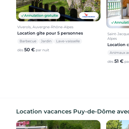
Annulation gratuite
Annulati
Viverols, Auvergne-Rhône-Alpes
Location gîte pour 5 personnes
Saint-Jacqu
Alpes
Barbecue
Jardin
Lave-vaisselle
Location 
50 €
dès
par nuit
Animaux a
51 €
dès
par
Location vacances Puy-de-Dôme avec p