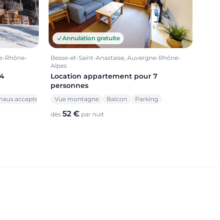
Annulation gratuite
ne-Rhône-
Besse-et-Saint-Anastaise, Auvergne-Rhône-
Alpes
 4
Location appartement pour 7
personnes
maux acceptés
Vue montagne
Balcon
Parking
52 €
dès
par nuit