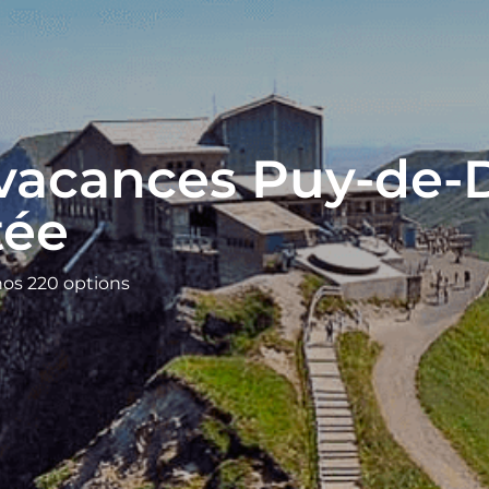
 vacances Puy-de
tée
nos 220 options