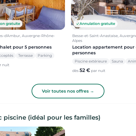
on gratuite
Annulation gratuite
es-d'Ambur, Auvergne-Rhône-
Besse-et-Saint-Anastaise, Auverg
Alpes
chalet pour 5 personnes
Location appartement pour
personnes
cceptés
Terrasse
Parking
Piscine extérieure
Sauna
Ani
 nuit
52 €
dès
par nuit
Voir toutes nos offres →
iscine (idéal pour les familles)