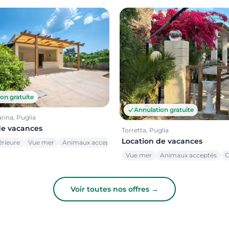
on gratuite
Annulation gratuite
rina, Puglia
de vacances
Torretta, Puglia
Location de vacances
érieure
Vue mer
Animaux acceptés
Vue mer
Animaux acceptés
C
Voir toutes nos offres →