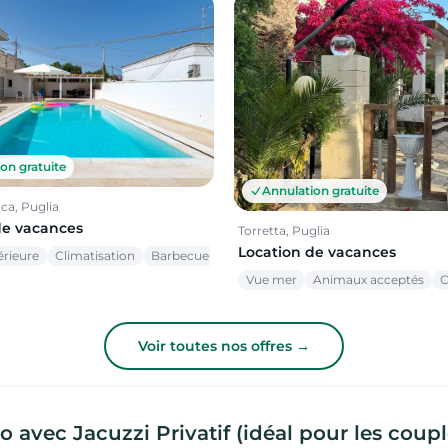
on gratuite
Annulation gratuite
ca, Puglia
de vacances
Torretta, Puglia
Location de vacances
érieure
Climatisation
Barbecue
Vue mer
Animaux acceptés
C
Voir toutes nos offres →
 avec Jacuzzi Privatif (idéal pour les coupl