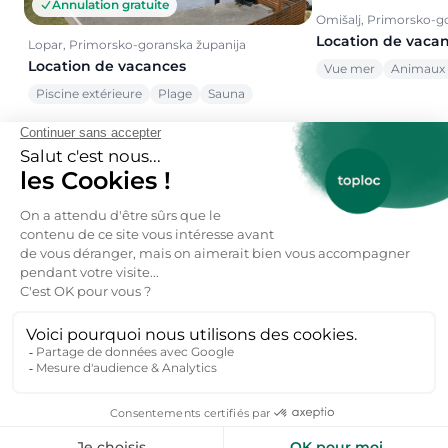
Annulation gratuite
Omišalj, Primorsko-g
Location de vaca
Lopar, Primorsko-goranska županija
Location de vacances
Vue mer
Animaux 
Piscine extérieure
Plage
Sauna
Voir toutes nos offres →
toploc
De l'aide pour votre prochain
séjour nature ?