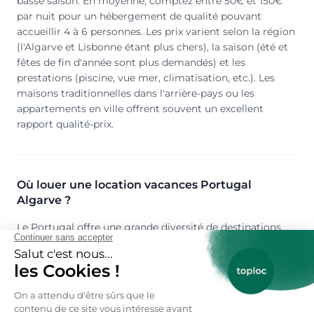
basse saison. En moyenne, comptez entre 50€ et 150€
par nuit pour un hébergement de qualité pouvant
accueillir 4 à 6 personnes. Les prix varient selon la région
(l'Algarve et Lisbonne étant plus chers), la saison (été et
fêtes de fin d'année sont plus demandés) et les
prestations (piscine, vue mer, climatisation, etc.). Les
maisons traditionnelles dans l'arrière-pays ou les
appartements en ville offrent souvent un excellent
rapport qualité-prix.
Où louer une location vacances Portugal
Algarve ?
Le Portugal offre une grande diversité de destinations
pour vos locations vacances. Pour des vacances
balnéaires, l'Algarve et ses plages de sable fin (comme
Lagos, Albufeira ou Tavira) sont idéales. Les amateurs de
culture et d'histoire préféreront Lisbonne, Porto ou
Sintra avec leurs monuments classés à l'UNESCO. Pour