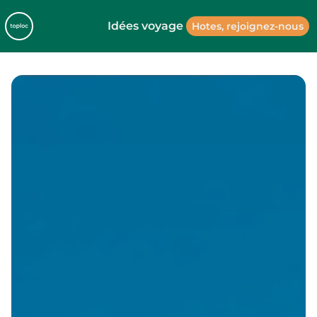
Idées voyage
Hotes, rejoignez-nous