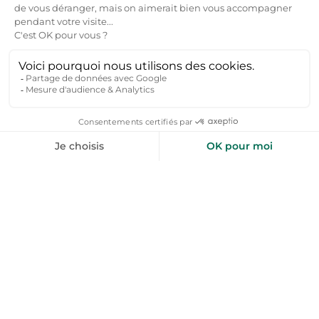
un séjour nature, optez pour les régions de l'Alentejo, du
Douro ou de Madère, où vous trouverez des maisons
rurales, des vignobles et des paysages à couper le souffle.
Les îles des Açores sont parfaites pour les amoureux de
randonnée et de volcans.
Quelle est la capacité d'accueil d'une location
vacances Portugal particulier à particulier ?
Une location pas cher Portugal entre particulier s'adapte
à tous les types de séjours, avec des capacités allant de 2
à plus de 20 personnes. Vous trouverez des studios ou
petits appartements pour les couples ou voyageurs solo,
des villas ou maisons de ville pour les familles (4 à 8
personnes), et de grandes propriétés pour les groupes,
mariages ou événements (jusqu'à 50 personnes). La
plupart des hébergements disposent de 2 à 5 chambres,
avec des espaces communs spacieux (salon, cuisine,
terrasse) et des équipements comme des piscines