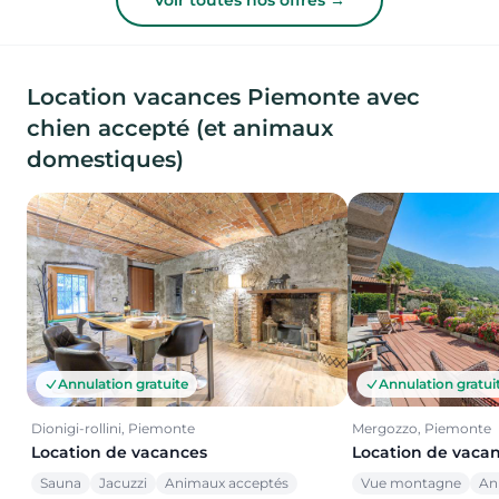
Voir toutes nos offres →
Location vacances Piemonte avec
chien accepté (et animaux
domestiques)
Annulation gratuite
Annulation gratui
Dionigi-rollini, Piemonte
Mergozzo, Piemonte
Location de vacances
Location de vaca
Sauna
Jacuzzi
Animaux acceptés
Vue montagne
An