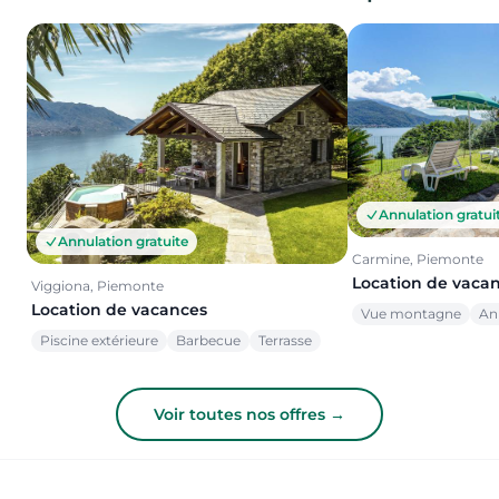
Annulation gratui
Annulation gratuite
Carmine, Piemonte
Location de vaca
Viggiona, Piemonte
Location de vacances
Vue montagne
An
Piscine extérieure
Barbecue
Terrasse
Voir toutes nos offres →