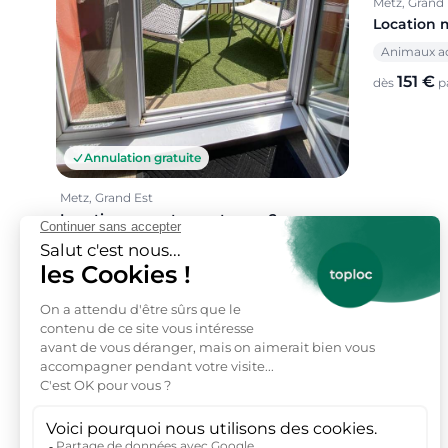
Metz, Grand 
Location 
Animaux a
151 €
dès
pa
Annulation gratuite
Metz, Grand Est
Location appartement pour 2
personnes
Piscine extérieure
Animaux acceptés
Terrasse
124 €
dès
par nuit