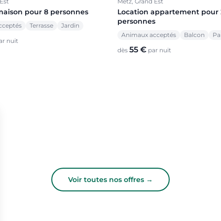
Est
Metz, Grand Est
maison pour 8 personnes
Location appartement pour 
personnes
cceptés
Terrasse
Jardin
Animaux acceptés
Balcon
Pa
r nuit
55 €
dès
par nuit
Voir toutes nos offres →