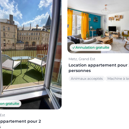
Annulation gratuite
Metz, Grand Est
Location appartement pour 
personnes
Animaux acceptés
Machine à la
on gratuite
Est
appartement pour 2
s