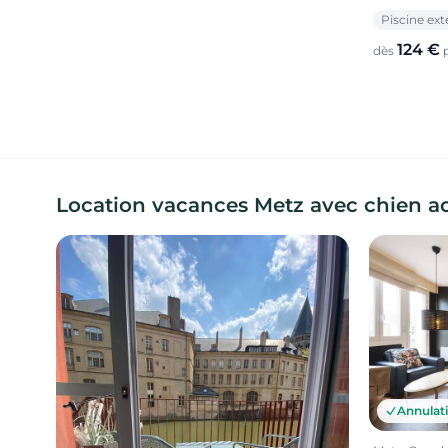
Piscine ext
124 €
dès
p
Location vacances Metz avec chien a
Annulati