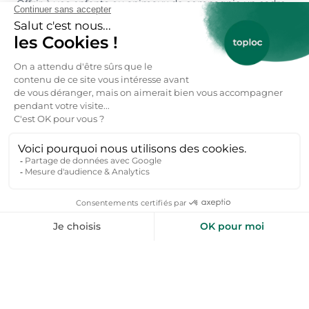
Offrir à vos enfants ou animaux de compagnie un cadre
sécurisé pour jouer et se dépenser en toute liberté.
Profiter d'un hébergement souvent plus spacieux et
mieux équipé qu'en zone urbaine, à des tarifs
compétitifs.
Quelles sont les avantages de réserver une
location vacances à Maintenon ?
Un cadre historique exceptionnel avec le château de
Maintenon, classé monument historique, et ses jardins à
la française.
Une localisation idéale pour explorer la région Centre-Val
de Loire, entre Chartres, Versailles et Paris.
Des paysages naturels préservés, entre forêts, rivières et
campagnes, parfaits pour les amateurs de randonnée et
de nature.
Une gastronomie locale riche, avec des produits du
terroir comme les fromages de chèvre, les légumes de