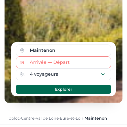
Toploc
·
Centre-Val de Loire
·
Eure-et-Loir
·
Maintenon