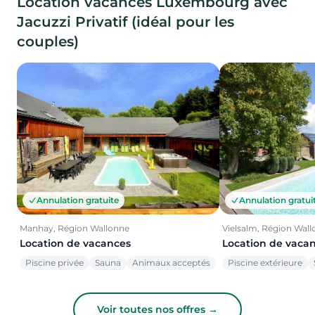
Location vacances Luxembourg avec
Jacuzzi Privatif (idéal pour les
couples)
Annulation gratuite
Annulation gratui
Manhay, Région Wallonne
Vielsalm, Région Wal
Location de vacances
Location de vaca
Piscine privée
Sauna
Animaux acceptés
Piscine extérieure
Voir toutes nos offres →