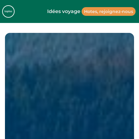
Idées voyage
Hotes, rejoignez-nous