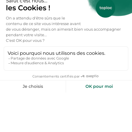
Est-il facile de se déplacer au
Luxembourg sans voiture ?
Oui, Luxembourg propose un excellent réseau de
transports : bus gratuits dans la capitale, trains
vers les villes et villages voisins. Pour explorer les
régions rurales, une voiture reste pratique.
Y a-t-il des activités adaptées aux familles
?
Oui, le Luxembourg est très adapté aux familles :
parcs, forêts, châteaux, musées interactifs (Musée
National d’Histoire Naturelle, Parc Merveilleux) et
pistes cyclables sont nombreux.
Comment réserver une location au
Luxembourg particulier ?