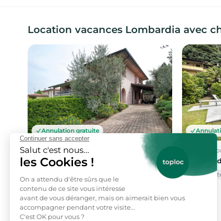
Location vacances Lombardia avec ch
Annulation gratuite
Annulati
Soiano, Lombardia
Domaso, Lo
Location de vacances
Location 
Piscine extérieure
Vue montagne
Animaux acceptés
Piscine ext