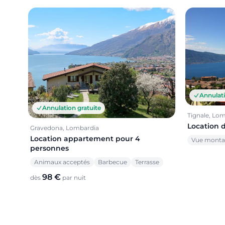
Annulati
Annulation gratuite
Tignale, Lo
Location 
Gravedona, Lombardia
Location appartement pour 4
Vue mont
personnes
Animaux acceptés
Barbecue
Terrasse
98 €
dès
par nuit