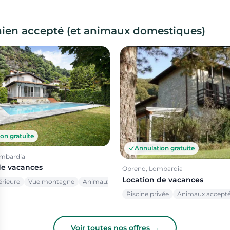
ien accepté (et animaux domestiques)
on gratuite
Annulation gratuite
mbardia
de vacances
Opreno, Lombardia
Location de vacances
érieure
Vue montagne
Animaux acceptés
Piscine privée
Animaux accept
Voir toutes nos offres →