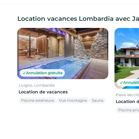
Location vacances Lombardia avec Jacu
Annulation gratuite
Annulati
Livigno, Lombardia
Location de vacances
Pieve Vecch
Piscine extérieure
Vue montagne
Sauna
Location 
Piscine pri