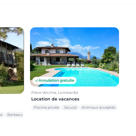
Annulation gratuite
Pieve Vecchia, Lombardia
Location de vacances
Piscine privée
Jacuzzi
Animaux acceptés
és
Barbecue