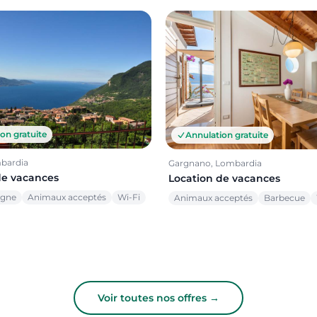
on gratuite
Annulation gratuite
mbardia
Gargnano, Lombardia
de vacances
Location de vacances
agne
Animaux acceptés
Wi-Fi
Animaux acceptés
Barbecue
Voir toutes nos offres →