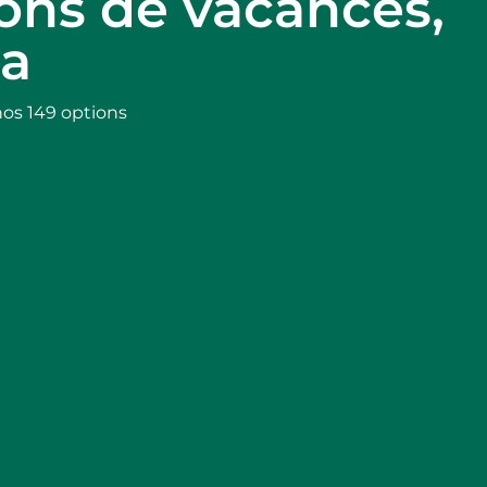
ions de vacances,
a
nos 149 options