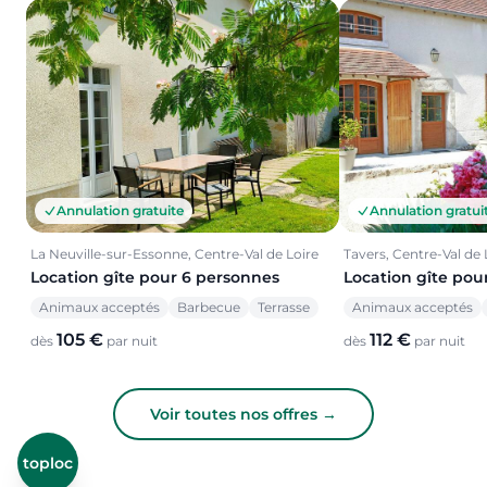
Annulation gratuite
Annulation gratui
La Neuville-sur-Essonne, Centre-Val de Loire
Tavers, Centre-Val de 
Location gîte pour 6 personnes
Location gîte pou
Animaux acceptés
Barbecue
Terrasse
Animaux acceptés
105 €
112 €
dès
par nuit
dès
par nuit
Voir toutes nos offres →
toploc