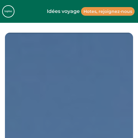
Idées voyage
Hotes, rejoignez-nous