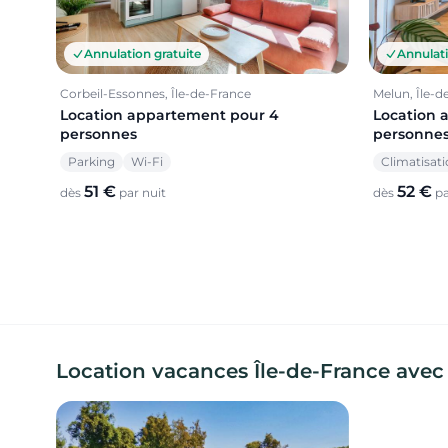
Annulation gratuite
Annulati
Corbeil-Essonnes, Île-de-France
Melun, Île-d
Location appartement pour 4
Location 
personnes
personne
Parking
Wi-Fi
Climatisat
51 €
52 €
dès
par nuit
dès
pa
Location vacances Île-de-France avec p