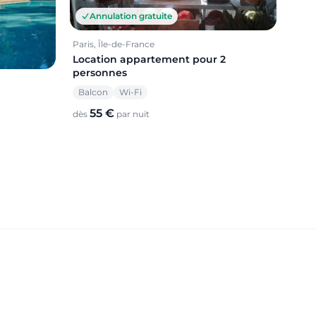
Annulation gratuite
Paris, Île-de-France
Location appartement pour 2
personnes
Balcon
Wi-Fi
55 €
dès
par nuit