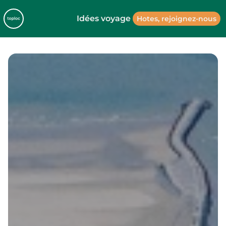
Idées voyage
Hotes, rejoignez-nous