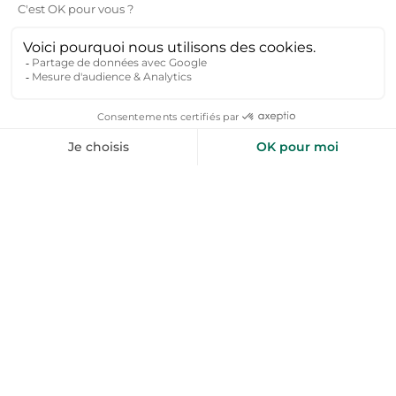
Où louer une location vacances à Gravelines ?
Gravelines offre plusieurs options pour louer une
location vacances selon vos préférences. Pour un séjour
en bord de mer, choisissez un hébergement près des
plages de Petit-Fort-Philippe ou de Grand-Fort-Philippe,
idéales pour les familles et les amateurs de sports
nautiques. Si vous préférez un cadre historique, optez
pour une location à proximité de la Citadelle de
Gravelines, un site emblématique classé monument
historique. Enfin, pour un séjour plus calme, les locations
en périphérie de la ville, entourées de nature, sont
parfaites pour se ressourcer.
Quelle est la capacité d'accueil d'une location
vacances à Gravelines ?
Les locations vacances à Gravelines peuvent accueillir de