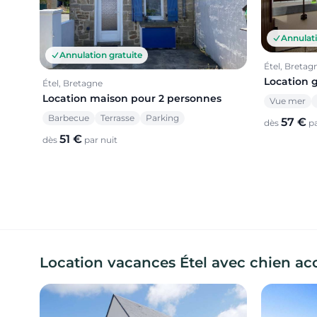
Annulati
Annulation gratuite
Étel, Bretag
Location 
Étel, Bretagne
Location maison pour 2 personnes
Vue mer
Barbecue
Terrasse
Parking
57 €
dès
pa
51 €
dès
par nuit
Location vacances Étel avec chien a