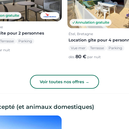
on gratuite
Annulation gratuite
ne
gîte pour 2 personnes
Étel, Bretagne
Location gîte pour 4 person
Terrasse
Parking
Vue mer
Terrasse
Parking
r nuit
80 €
dès
par nuit
Voir toutes nos offres →
ccepté (et animaux domestiques)