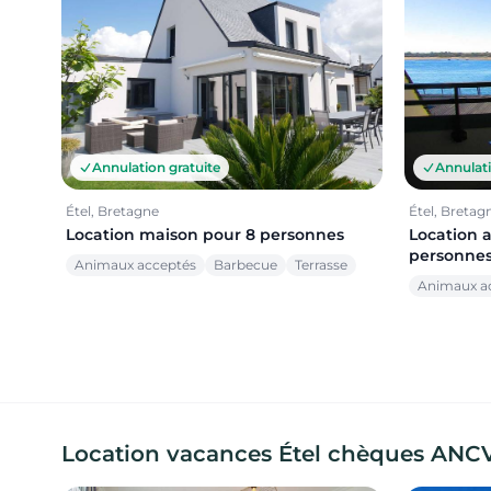
Annulation gratuite
Annulati
Étel, Bretagne
Étel, Bretag
Location maison pour 8 personnes
Location 
personne
Animaux acceptés
Barbecue
Terrasse
Animaux a
Location vacances Étel chèques ANC