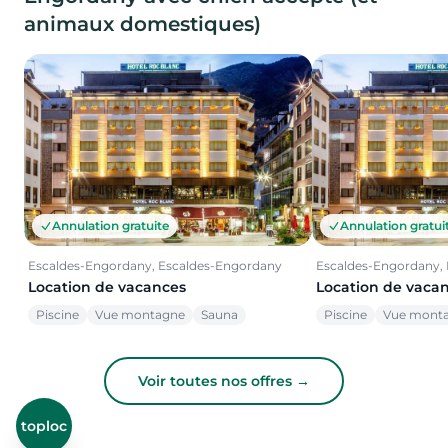
animaux domestiques)
Annulation gratuite
Annulation gratui
Escaldes-Engordany, Escaldes-Engordany
Escaldes-Engordany,
Location de vacances
Location de vaca
Piscine
Vue montagne
Sauna
Piscine
Vue mont
Voir toutes nos offres →
toploc