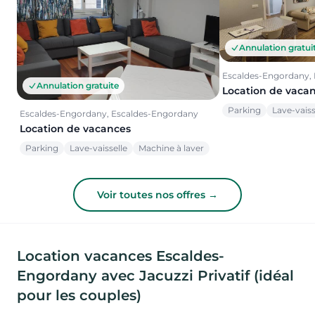
Annulation gratui
Escaldes-Engordany,
Annulation gratuite
Location de vaca
Parking
Lave-vaiss
Escaldes-Engordany, Escaldes-Engordany
Location de vacances
Parking
Lave-vaisselle
Machine à laver
Voir toutes nos offres →
Location vacances Escaldes-
Engordany avec Jacuzzi Privatif (idéal
pour les couples)