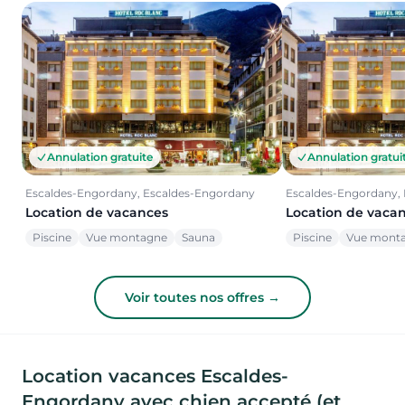
Annulation gratuite
Annulation gratui
Escaldes-Engordany, Escaldes-Engordany
Escaldes-Engordany,
Location de vacances
Location de vaca
Piscine
Vue montagne
Sauna
Piscine
Vue mont
Voir toutes nos offres →
Location vacances Escaldes-
Engordany avec chien accepté (et