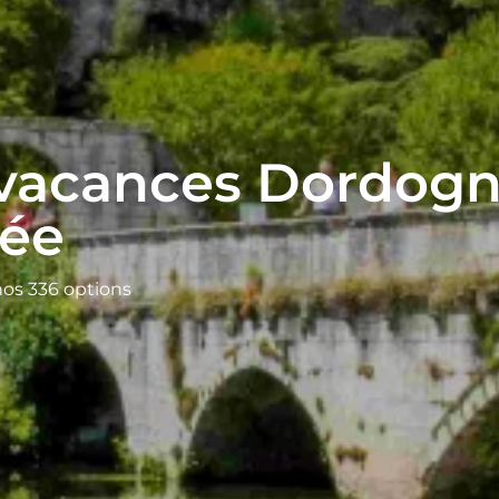
 vacances Dordogn
tée
nos 336 options