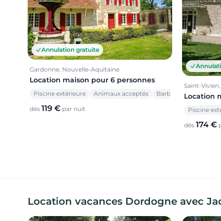
Annulation gratuite
Annulati
Gardonne, Nouvelle-Aquitaine
Location maison pour 6 personnes
Saint-Vivien
Piscine extérieure
Animaux acceptés
Barbecue
Location 
119 €
dès
par nuit
Piscine ext
174 €
dès
p
Location vacances Dordogne avec Jacuz