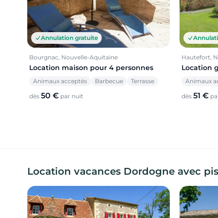
Annulation gratuite
Annulati
Bourgnac, Nouvelle-Aquitaine
Hautefort, N
Location maison pour 4 personnes
Location 
Animaux acceptés
Barbecue
Terrasse
Animaux a
50 €
51 €
dès
par nuit
dès
par
Location vacances Dordogne avec pisci