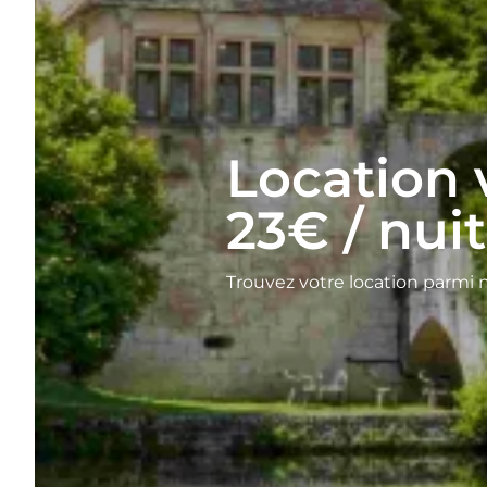
Location
23€ / nui
Trouvez votre location parmi 