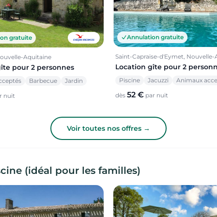
Annulation gratuite
on gratuite
Saint-Capraise-d'Eymet, Nouvelle-
ouvelle-Aquitaine
Location gîte pour 2 person
gîte pour 2 personnes
Piscine
Jacuzzi
Animaux acce
cceptés
Barbecue
Jardin
52 €
dès
par nuit
 nuit
Voir toutes nos offres →
ne (idéal pour les familles)