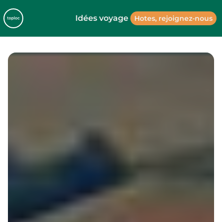
Idées voyage
Hotes, rejoignez-nous