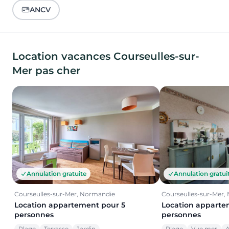
ANCV
Location vacances Courseulles-sur-
Mer pas cher
Annulation gratuite
Annulation gratui
Courseulles-sur-Mer, Normandie
Courseulles-sur-Mer,
Location appartement pour 5
Location apparte
personnes
personnes
Plage
Terrasse
Jardin
Plage
Vue mer
A