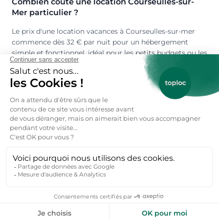
Combien coûte une location Courseulles-sur-
Mer particulier ?
Le prix d'une location vacances à Courseulles-sur-mer
commence dès 32 € par nuit pour un hébergement
simple et fonctionnel, idéal pour les petits budgets ou les
séjours en basse saison. En haute saison (juillet et août),
les tarifs varient généralement entre 80 € et 250 € la
nuit selon la taille du logement, ses équipements
(piscine, vue mer, jardin) et sa proximité avec la plage.
Les locations les plus prisées, comme les maisons avec
accès direct à la mer ou les appartements avec terrasse
panoramique, peuvent atteindre des prix plus élevés,
surtout pendant les périodes de forte affluence.
Où louer une location bord de mer à
Courseulles-sur-mer ?
Courseulles-sur-mer offre une grande diversité de