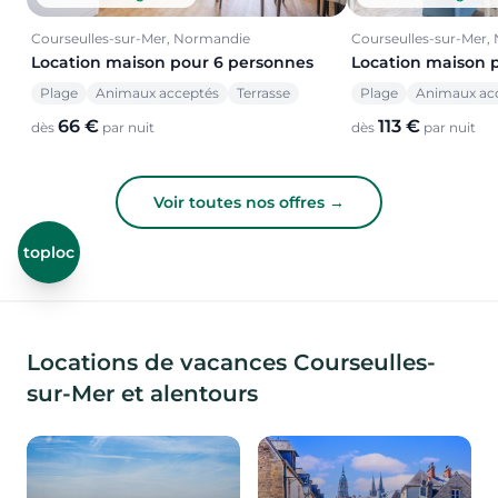
Courseulles-sur-Mer, Normandie
Courseulles-sur-Mer,
Location maison pour 6 personnes
Location maison 
Plage
Animaux acceptés
Terrasse
Plage
Animaux ac
66 €
113 €
dès
par nuit
dès
par nuit
Voir toutes nos offres →
toploc
Locations de vacances Courseulles-
sur-Mer et alentours