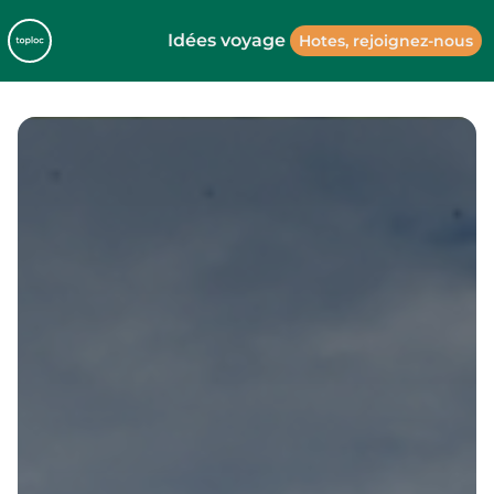
Idées voyage
Hotes, rejoignez-nous