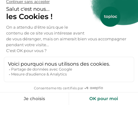
Peut-on louer une location vacances à
Charleville-Mézières en toute saison ?
Oui ! Charleville-Mézières se visite toute l'année et offre
des activités variées selon les saisons :
Printemps :
balades le long de la Meuse, visite des parcs
et jardins en fleurs, découverte des musées locaux.
Été :
participation aux festivals (Festival Mondial des
Théâtres de Marionnettes), baignade dans les plans d'eau,
randonnées en forêt ardennaise.
Automne :
observation des couleurs automnales en
forêt, dégustation des produits locaux (fromages,
charcuteries), visites des châteaux environnants.
Hiver :
ambiance chaleureuse des marchés de Noël,
balades en raquettes dans les Ardennes, détente dans un
gîte cosy au coin du feu.