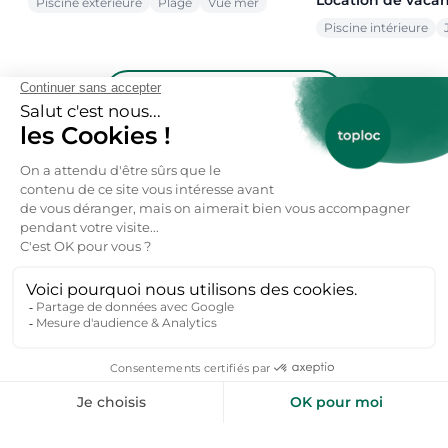
Piscine extérieure
Plage
Vue mer
Piscine intérieure
Voir toutes nos offres →
toploc
De l'aide pour votre prochain
séjour nature ?
Inspirez-moi