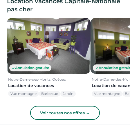
Location vacances Capitale-Nationale
pas cher
Annulation gratuite
Annulation gratui
Notre-Dame-des-Monts, Québec
Notre-Dame-des-Mon
Location de vacances
Location de vaca
Vue montagne
Barbecue
Jardin
Vue montagne
Ba
Voir toutes nos offres →