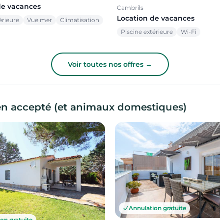
de vacances
Cambrils
Location de vacances
érieure
Vue mer
Climatisation
Piscine extérieure
Wi-Fi
Voir toutes nos offres →
en accepté (et animaux domestiques)
Annulation gratuite
on gratuite