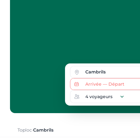
Toploc
·
Cambrils