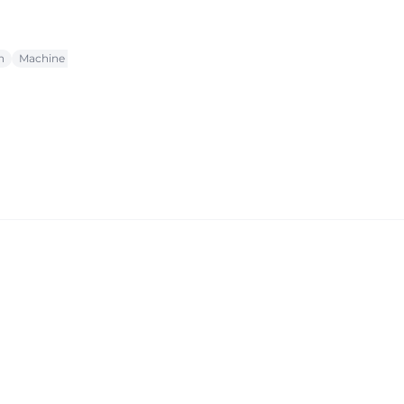
n
Machine à laver