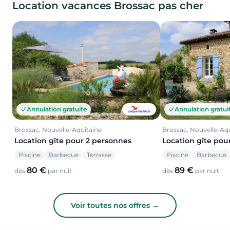
Location vacances Brossac pas cher
Annulation gratuite
Annulation gratui
Brossac, Nouvelle-Aquitaine
Brossac, Nouvelle-Aq
Location gîte pour 2 personnes
Location gîte pou
Piscine
Barbecue
Terrasse
Piscine
Barbecue
80 €
89 €
dès
par nuit
dès
par nuit
Voir toutes nos offres →