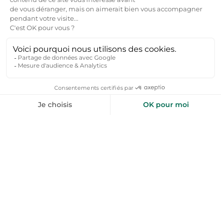
À Brossac, vous pouvez louer une location vacances en
plein cœur du village pour être proche des commodités,
ou opter pour un gîte en pleine campagne pour profiter
du calme et de la nature. Les alentours offrent
également de belles options, comme les locations près
des lacs de Lavaud ou de Mas Chaban, ou dans les petits
bourgs voisins comme Chalais ou Barbezieux-Saint-
Hilaire, connus pour leur charme et leur patrimoine.
Quelle est la capacité d'accueil d'une location
vacances à Brossac ?
Les locations vacances à Brossac peuvent accueillir de 2
à 15 personnes. Vous trouverez des gîtes ou maisons
adaptés aux couples, aux familles avec enfants, ou aux
groupes d'amis. La plupart des biens proposent entre 2
et 6 chambres, avec des espaces communs spacieux
comme un salon, une cuisine équipée et un jardin ou une
terrasse.