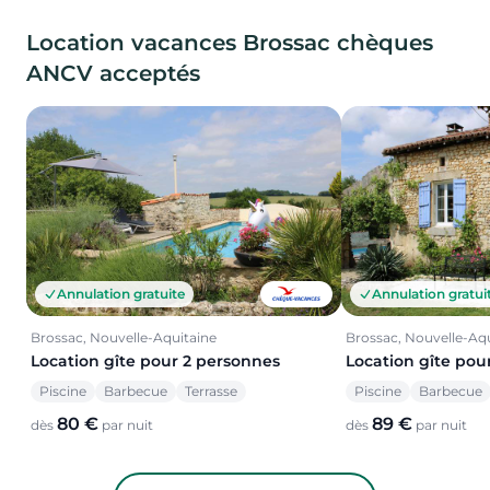
Location vacances Brossac chèques
ANCV acceptés
Annulation gratuite
Annulation gratui
Brossac, Nouvelle-Aquitaine
Brossac, Nouvelle-Aq
Location gîte pour 2 personnes
Location gîte pou
Piscine
Barbecue
Terrasse
Piscine
Barbecue
80 €
89 €
dès
par nuit
dès
par nuit