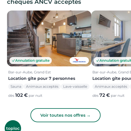
chèques ANCV acceptés
Annulation gratuite
Annulation gratui
Bar-sur-Aube, Grand Est
Bar-sur-Aube, Grand 
Location gîte pour 7 personnes
Location gîte pou
Sauna
Animaux acceptés
Lave-vaisselle
Animaux acceptés
102 €
72 €
dès
par nuit
dès
par nuit
Voir toutes nos offres →
toploc