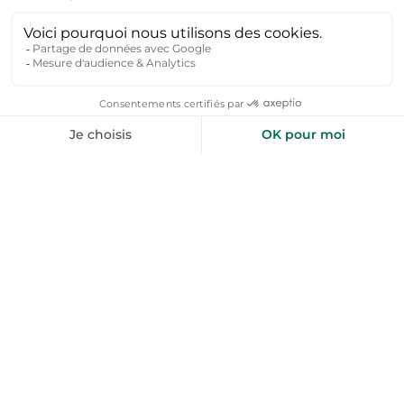
Combien coûte une location vacances à Bar-sur-
Aube ?
Le prix d'une location vacances à Bar-sur-Aube
commence à partir de 60 € par nuit pour un gîte ou une
maison pouvant accueillir jusqu'à 4 personnes. En haute
saison (été et périodes de fêtes), les tarifs varient
généralement entre 80 € et 180 € par nuit selon la
capacité, les équipements (piscine, jardin, terrasse) et la
localisation, notamment la proximité avec des sites
touristiques comme Troyes ou les lacs de la forêt
d'Orient.
Où louer une location vacances à Bar-sur-Aube ?
À Bar-sur-Aube, vous pouvez louer une location vacances
en plein centre-ville pour profiter de l'ambiance
médiévale et des monuments historiques. Pour un
séjour plus nature, optez pour un gîte en périphérie, près