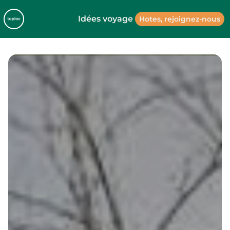
Idées voyage
Hotes, rejoignez-nous