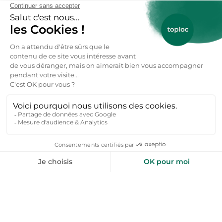
FAQs : Location Vacances
Avranches dès 52€ / nuitée
Combien coûte une location vacances à
Avranches ?
Le prix d'une location vacances à Avranches commence
à partir de 52 € la nuit pour un logement confortable
pouvant accueillir 2 à 4 personnes. En haute saison
(juillet-août) ou lors d'événements locaux, les tarifs
varient généralement entre 70 € et 180 € la nuit, selon
les équipements (jardin, terrasse, vue sur la baie, parking)
et la localisation (centre-ville, périphérie ou campagne
environnante).