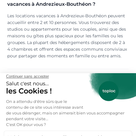
vacances à Andrezieux-Bouthéon ?
Les locations vacances à Andrezieux-Bouthéon peuvent
accueillir entre 2 et 10 personnes. Vous trouverez des
studios ou appartements pour les couples, ainsi que des
maisons ou gîtes plus spacieux pour les familles ou les
groupes. La plupart des hébergements disposent de 2 à
4 chambres et offrent des espaces communs conviviaux
pour partager des moments en famille ou entre amis.
Peut-on louer une location vacances à
Andrezieux-Bouthéon en toute saison ?
Oui ! Andrezieux-Bouthéon est une destination idéale
toute l'année :
Printemps :
randonnées dans le Parc naturel régional du
Livradois-Forez, visite des jardins en fleurs, balades à vélo
le long de la Loire et découverte des villages
pittoresques.