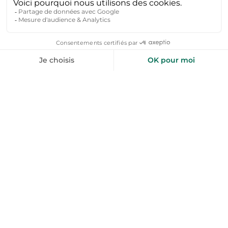
Été :
baignade dans les plans d'eau, sports nautiques,
festivals locaux, marchés estivaux et soirées en plein air.
Automne :
exploration des forêts aux couleurs
automnales, dégustation des produits du terroir
(fromages, charcuteries, champignons), visites des
châteaux et musées.
Hiver :
ski et raquettes dans les stations des Monts du
Forez, ambiance chaleureuse des marchés de Noël,
séjours détente au coin du feu avec des spécialités
locales.
Pourquoi réserver une location vacances à la
campagne ?
Profiter d'un cadre naturel préservé et d'un
environnement calme, loin de l'agitation urbaine.
Bénéficier d'espaces extérieurs (jardin, terrasse, cour)
pour des moments de détente en famille ou entre amis.