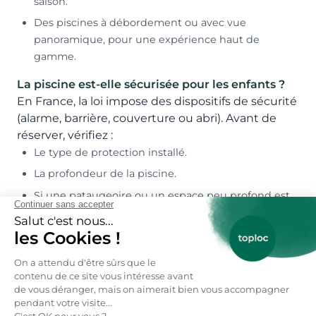
saison.
Des piscines à débordement ou avec vue
panoramique, pour une expérience haut de
gamme.
La piscine est-elle sécurisée pour les enfants ?
En France, la loi impose des dispositifs de sécurité
(alarme, barrière, couverture ou abri). Avant de
réserver, vérifiez :
Le type de protection installé.
La profondeur de la piscine.
Si une pataugeoire ou un espace peu profond est
disponible.
Peut-on profiter de la piscine toute l’année ?
Cela dépend du type de piscine :
Les piscines extérieures non chauffées sont
généralement ouvertes de mai à septembre.
Les piscines chauffées ou intérieures peuvent être