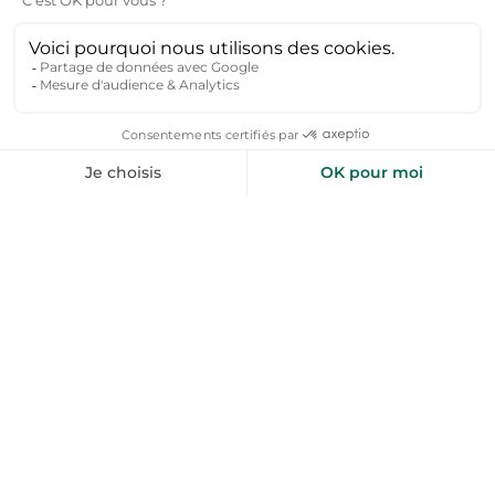
utilisées presque toute l’année.
Toujours vérifier auprès du propriétaire les dates
et conditions d’accès à la piscine de vacances.
Y a-t-il un surcoût pour l’utilisation de la piscine
?
Dans la majorité des cas, l’accès à la piscine est
inclus dans le prix de la location. Toutefois,
certaines maisons facturent un supplément si :
L’eau est chauffée.
Des services supplémentaires sont proposés
(entretien quotidien, nettoyage particulier).
La piscine est-elle entretenue pendant le séjour
?
Oui, la plupart des propriétaires ou gestionnaires
assurent un entretien régulier (nettoyage,
contrôle du pH, chlore ou sel). Cela peut se faire
en votre absence ou à des horaires convenus.