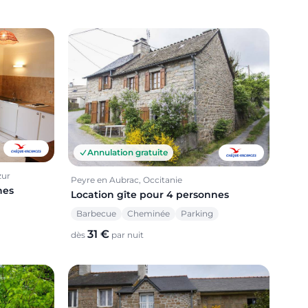
Annulation gratuite
zur
Peyre en Aubrac, Occitanie
nes
Location gîte pour 4 personnes
Barbecue
Cheminée
Parking
31 €
dès
par nuit