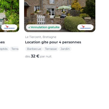
Annulation gratuite
Le Tiercent, Bretagne
Location gîte pour 4 personnes
nes
Barbecue
Terrasse
Jardin
eptés
Terrasse
32 €
dès
par nuit