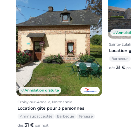
Annulati
Sainte-Eulali
Location 
Barbecue
31 €
dès
par
Annulation gratuite
Croisy-sur-Andelle, Normandie
Location gîte pour 3 personnes
Animaux acceptés
Barbecue
Terrasse
31 €
dès
par nuit