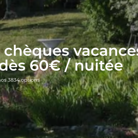
s chèques vacanc
dès 60€ / nuitée
nos 3834 options