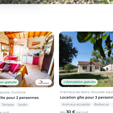
Annulation gratuite
on gratuite
Préchacq-les-Bains, Nouvelle-Aqui
apopie, Occitanie
Location gîte pour 3 person
gîte pour 2 personnes
Animaux acceptés
Barbecue
Terrasse
Jardin
30 €
dès
par nuit
r nuit