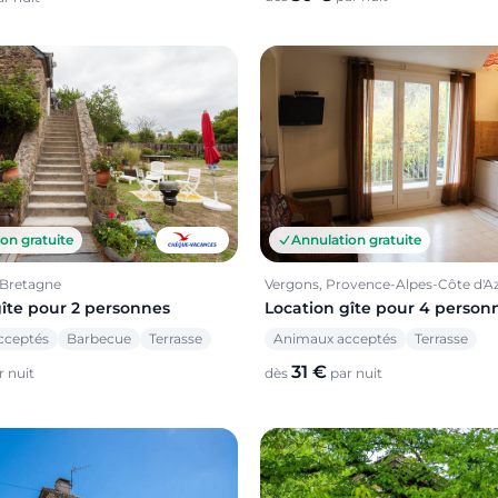
on gratuite
Annulation gratuite
 Bretagne
Vergons, Provence-Alpes-Côte d'A
gîte pour 2 personnes
Location gîte pour 4 person
cceptés
Barbecue
Terrasse
Animaux acceptés
Terrasse
31 €
 nuit
dès
par nuit