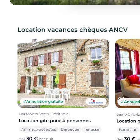
Location vacances chèques ANCV
Annulation gratuite
Annulati
Les Monts-Verts, Occitanie
Saint-Cirq-L
Location gîte pour 4 personnes
Location 
Animaux acceptés
Barbecue
Terrasse
Barbecue
30 €
30 €
dès
par nuit
dès
pa