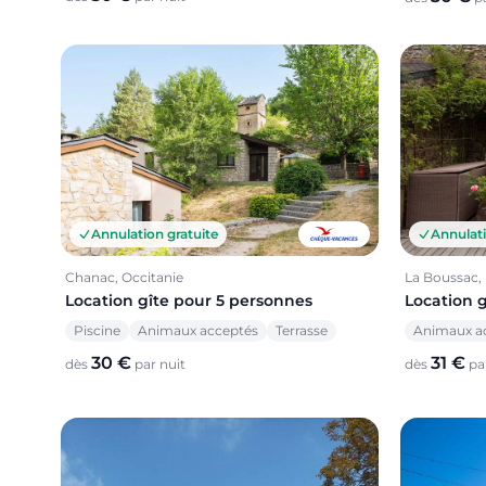
Annulation gratuite
Annulati
Chanac, Occitanie
La Boussac,
Location gîte pour 5 personnes
Location 
Piscine
Animaux acceptés
Terrasse
Animaux a
30 €
31 €
dès
par nuit
dès
par