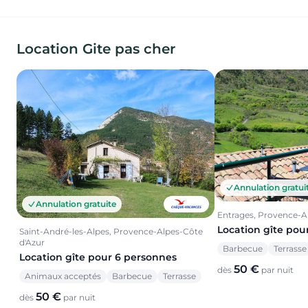
Location Gite pas cher
Annulation gratui
Annulation gratuite
Entrages, Provence-A
Location gîte pou
Saint-André-les-Alpes, Provence-Alpes-Côte
d'Azur
Barbecue
Terrasse
Location gîte pour 6 personnes
50 €
dès
par nuit
Animaux acceptés
Barbecue
Terrasse
50 €
dès
par nuit