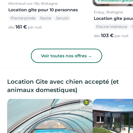
Annulation gratui
Montreuil-sur-Ille, Bretagne
Location gîte pour 10 personnes
Erquy, Bretagne
Piscine privée
Sauna
Jacuzzi
Location gîte pou
161 €
Piscine intérieure
dès
par nuit
103 €
dès
par nuit
Voir toutes nos offres →
Location Gite avec chien accepté (et
animaux domestiques)