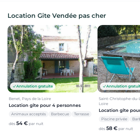
Location Gite Vendée pas cher
Annulation gratuite
Annulation gratui
Benet, Pays de la Loire
Saint-Christophe-du-L
Loire
Location gîte pour 4 personnes
Location gîte pou
Animaux acceptés
Barbecue
Terrasse
Piscine privée
Bar
54 €
dès
par nuit
58 €
dès
par nuit