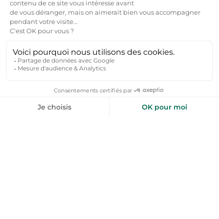
on cite Noirmoutier, les Sables d’Olonne ou la
Tranche-sur-Mer. Faites un tour parmi les plage et
les îles au bord de l’Atlantique.
Quelle est la capacité d'un gite de groupe
Vendée ?
Sur Toploc nous référençons des gites de petite
capacité et des gites de grande capacité. Vous
trouverez des gites Vendée pouvant accueillir de
1 à 4 personnes, des grands gites pouvant
accueillir de 5 à 20 personnes et des gites de
grande capacité pouvant accueillir de 21 à 50
personnes.Nous référençons également des
Chalets Vendée
pour 6 à 20 personnes et
Mobil-
Home Vendée
pour 4 à 10 personnes.
Combien coute la location d'un gite