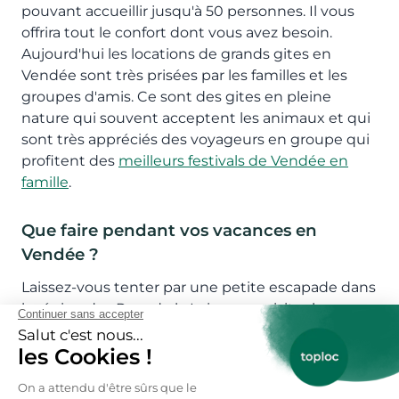
pouvant accueillir jusqu'à 50 personnes. Il vous
offrira tout le confort dont vous avez besoin.
Aujourd'hui les locations de grands gites en
Vendée sont très prisées par les familles et les
groupes d'amis. Ce sont des gites en pleine
nature qui souvent acceptent les animaux et qui
sont très appréciés des voyageurs en groupe qui
profitent des
meilleurs festivals de Vendée en
famille
.
Que faire pendant vos vacances en
Vendée ?
Laissez-vous tenter par une petite escapade dans
la région des Pays de la Loire pour visiter la
Vendée (85). Située dans la région historique du
Poitou, la Vendée est bordée par l’Océan
Atlantique. Quelles sont les choses à voir et à faire
pour
visiter la Vendée
? Parmi les incontournables