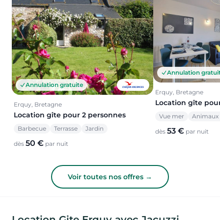
Annulation gratui
Annulation gratuite
Erquy, Bretagne
Location gîte pou
Erquy, Bretagne
Location gîte pour 2 personnes
Vue mer
Animaux 
Barbecue
Terrasse
Jardin
53 €
dès
par nuit
50 €
dès
par nuit
Voir toutes nos offres →
Location Gite Erquy avec Jacuzzi