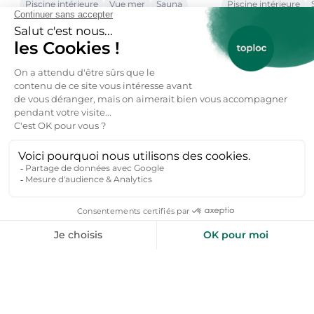
Piscine intérieure
Vue mer
Sauna
Piscine intérieure
103 €
114 €
dès
par nuit
dès
par nuit
Voir toutes nos offres →
toploc
Locations de vacances Erquy et
alentours
Saint-Suliac