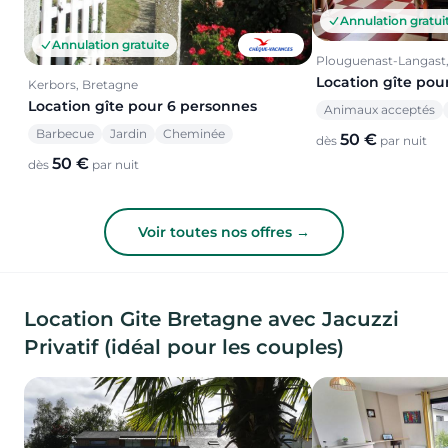
Annulation gratui
Annulation gratuite
Plouguenast-Langast
Location gîte pou
Kerbors, Bretagne
Location gîte pour 6 personnes
Animaux acceptés
Barbecue
Jardin
Cheminée
50 €
dès
par nuit
50 €
dès
par nuit
Voir toutes nos offres →
Location Gite Bretagne avec Jacuzzi
Privatif (idéal pour les couples)