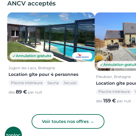
ANCV acceptés
Annulation gratuite
Annulation gratui
Jugon-les-Lacs, Bretagne
Location gîte pour 4 personnes
Pleubian, Bretagne
Piscine intérieure
Sauna
Jacuzzi
Location gîte pou
89 €
Piscine intérieure
dès
par nuit
159 €
dès
par nuit
Voir toutes nos offres →
toploc