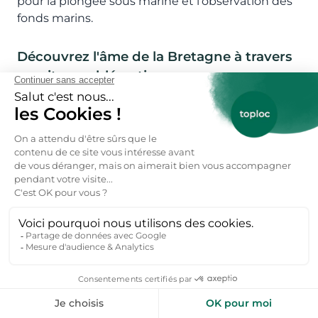
pour la plongée sous marine et l’observation des
fonds marins.
Découvrez l'âme de la Bretagne à travers
ses sites emblématiques
Carte des sites incontournables à visiter en
groupe
La Bretagne dévoile un patrimoine foisonnant
entre paysages côtiers, villages historiques et
mégalithes mystérieux. Pour une exploration
optimale, voici les sites à privilégier lors de votre
séjour.
La Côte de Granit Rose – Cet itinéraire longe des
formations rocheuses impressionnantes entre
Perros-Guirec et Trébeurden. Le sentier des
douaniers (GR34) offre une immersion dans un
décor naturel unique.
La forêt de Brocéliande – Ce site légendaire, associé