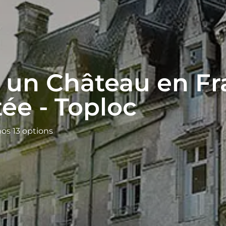
 un Château en Fr
tée - Toploc
nos 13 options