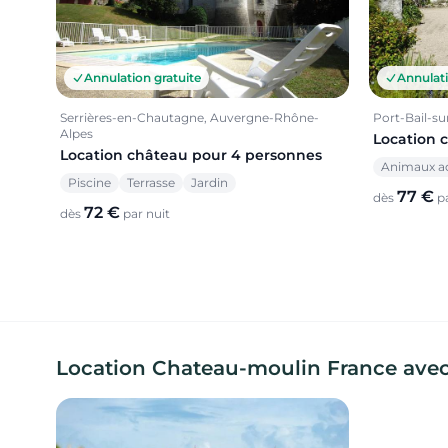
Annulation gratuite
Annulati
Serrières-en-Chautagne, Auvergne-Rhône-
Port-Bail-s
Alpes
Location 
Location château pour 4 personnes
Animaux a
Piscine
Terrasse
Jardin
77 €
dès
pa
72 €
dès
par nuit
Location Chateau-moulin France avec J