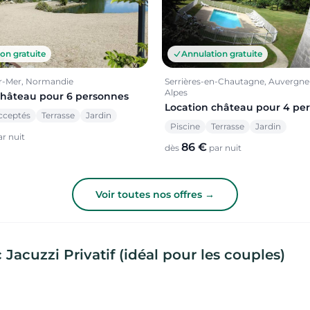
on gratuite
Annulation gratuite
ur-Mer, Normandie
Serrières-en-Chautagne, Auvergn
Alpes
château pour 6 personnes
Location château pour 4 pe
cceptés
Terrasse
Jardin
Piscine
Terrasse
Jardin
r nuit
86 €
dès
par nuit
Voir toutes nos offres →
acuzzi Privatif (idéal pour les couples)