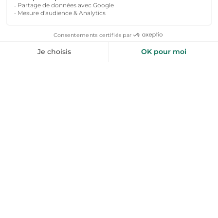
Principalement autour d’Angers, Saumur, Doué-
la-Fontaine, Fontevraud et dans les vignobles.
Pourquoi choisir une chambre d’hôtes en
Maine-et-Loire ?
Pour l’accueil convivial, la richesse culturelle et la
proximité avec la Loire et les châteaux.
Que faire pendant vos vacances en
Maine-et-Loire ?
Visiter les monuments historiques, parcourir la
Loire à Vélo, découvrir les caves et profiter des
marchés.
Quelle est la capacité d’une chambre
d’hôtes en Maine-et-Loire ?