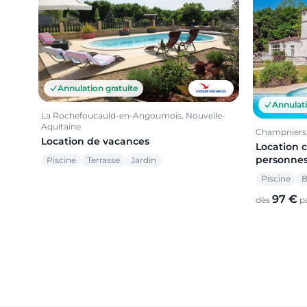
Annulation gratuite
Annulati
La Rochefoucauld-en-Angoumois, Nouvelle-
Aquitaine
Champniers,
Location de vacances
Location 
personne
Piscine
Terrasse
Jardin
Piscine
B
97 €
dès
pa