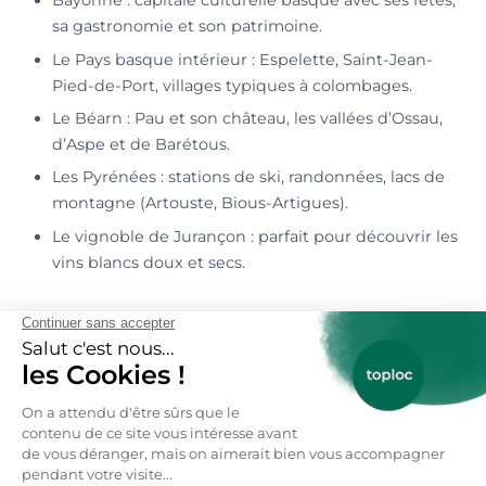
Bayonne : capitale culturelle basque avec ses fêtes,
sa gastronomie et son patrimoine.
Le Pays basque intérieur : Espelette, Saint-Jean-
Pied-de-Port, villages typiques à colombages.
Le Béarn : Pau et son château, les vallées d’Ossau,
d’Aspe et de Barétous.
Les Pyrénées : stations de ski, randonnées, lacs de
montagne (Artouste, Bious-Artigues).
Le vignoble de Jurançon : parfait pour découvrir les
vins blancs doux et secs.
Où pratiquer le ski dans les Pyrénées-
Atlantiques ?
Trois principales stations accueillent les amateurs
de sports d’hiver :
Gourette : station familiale et sportive au cœur du
Béarn.