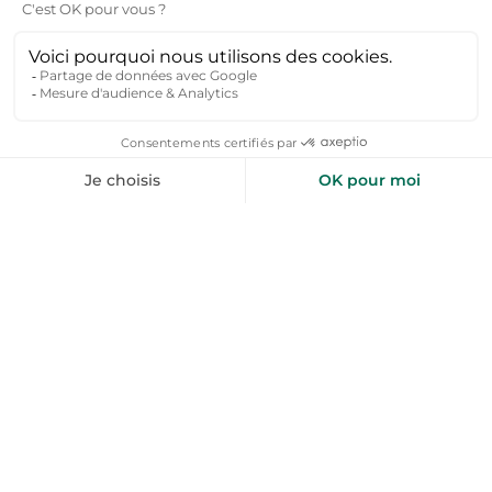
La Pierre Saint-Martin : idéale pour le ski alpin et
nordique, proche de la frontière espagnole.
Artouste : station plus petite, conviviale, avec une
vue splendide sur le pic du Midi d’Ossau.
On y pratique ski alpin, snowboard, raquettes, mais
aussi randonnée nordique.
Et le ski hors-piste dans les Pyrénées-
Atlantiques ?
Pour les amateurs de poudreuse et de sensations
fortes, plusieurs itinéraires hors-piste existent :
Les couloirs du pic du Midi d’Ossau (pour skieurs
expérimentés).
Les descentes freeride de Gourette.
Les itinéraires sauvages autour de La Pierre Saint-
Martin, au cœur des paysages pyrénéens.