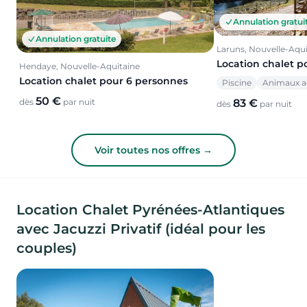
Annulation gratui
Annulation gratuite
Laruns, Nouvelle-Aqui
Location chalet p
Hendaye, Nouvelle-Aquitaine
Location chalet pour 6 personnes
Piscine
Animaux a
50 €
dès
par nuit
83 €
dès
par nuit
Voir toutes nos offres →
Location Chalet Pyrénées-Atlantiques
avec Jacuzzi Privatif (idéal pour les
couples)