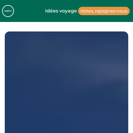
Idées voyage
Hotes, rejoignez-nous