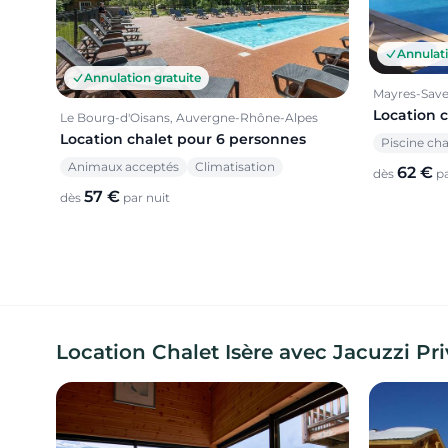
Annulati
Annulation gratuite
Mayres-Save
Location 
Le Bourg-d'Oisans, Auvergne-Rhône-Alpes
Location chalet pour 6 personnes
Piscine ch
Animaux acceptés
Climatisation
62 €
dès
pa
57 €
dès
par nuit
Location Chalet Isère avec Jacuzzi Priv