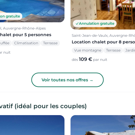
on gratuite
Annulation gratuite
l, Auvergne-Rhône-Alpes
chalet pour 5 personnes
Saint-Jean-de-Vaulx, Auvergne-Rh
Location chalet pour 8 pers
auffée
Climatisation
Terrasse
Vue montagne
Terrasse
Jardi
r nuit
109 €
dès
par nuit
Voir toutes nos offres →
atif (idéal pour les couples)