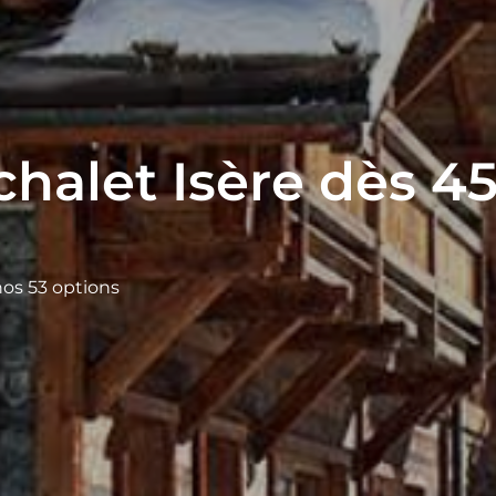
halet Isère dès 45
nos 53 options