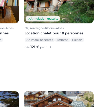
Annulation gratuite
ône-Alpes
Oz, Auvergne-Rhône-Alpes
onnes
Location chalet pour 8 personnes
n
Animaux acceptés
Terrasse
Balcon
121 €
dès
par nuit