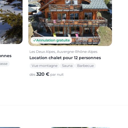
Annulation gratuite
Les Deux Alpes, Auvergne-Rhône-Alpes
sonnes
Location chalet pour 12 personnes
rasse
Vue montagne
Sauna
Barbecue
320 €
dès
par nuit