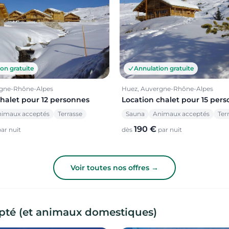
on gratuite
Annulation gratuite
rgne-Rhône-Alpes
Huez, Auvergne-Rhône-Alpes
chalet pour 12 personnes
Location chalet pour 15 per
imaux acceptés
Terrasse
Sauna
Animaux acceptés
Ter
190 €
ar nuit
dès
par nuit
Voir toutes nos offres →
epté (et animaux domestiques)