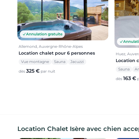
Annulation gratuite
Annulati
Allemond, Auvergne-Rhône-Alpes
Location chalet pour 6 personnes
Huez, Auve
Location 
Vue montagne
Sauna
Jacuzzi
Sauna
An
325 €
dès
par nuit
163 €
dès
p
Location Chalet Isère avec chien acc