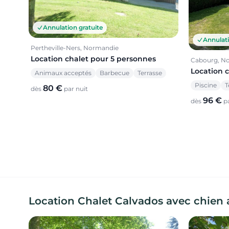
Annulation gratuite
Annulati
Pertheville-Ners, Normandie
Location chalet pour 5 personnes
Cabourg, N
Location 
Animaux acceptés
Barbecue
Terrasse
Piscine
T
80 €
dès
par nuit
96 €
dès
pa
Location Chalet Calvados avec chien