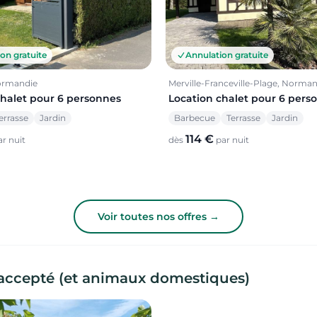
on gratuite
Annulation gratuite
ormandie
Merville-Franceville-Plage, Norma
chalet pour 6 personnes
Location chalet pour 6 pers
errasse
Jardin
Barbecue
Terrasse
Jardin
114 €
r nuit
dès
par nuit
Voir toutes nos offres →
 accepté (et animaux domestiques)