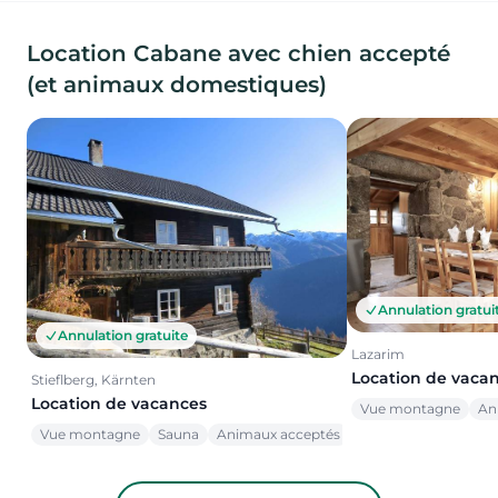
Location Cabane avec chien accepté
(et animaux domestiques)
Annulation gratui
Annulation gratuite
Lazarim
Location de vaca
Stieflberg, Kärnten
Location de vacances
Vue montagne
An
Vue montagne
Sauna
Animaux acceptés