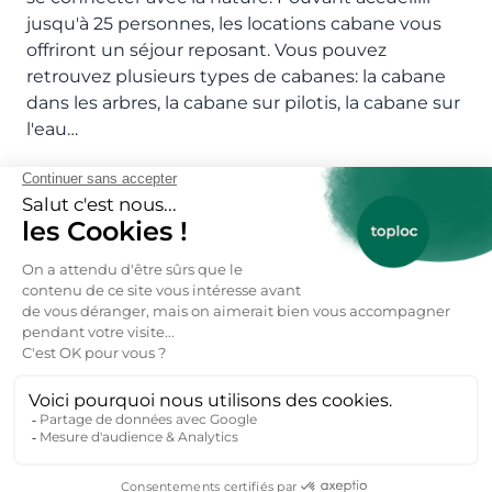
jusqu'à 25 personnes, les locations cabane vous
offriront un séjour reposant. Vous pouvez
retrouvez plusieurs types de cabanes: la cabane
dans les arbres, la cabane sur pilotis, la cabane sur
l'eau…
Quelles sont les meilleures destinations
pour les locations cabane ?
Chez Toploc, nous référençons plus de 24
locations cabane à partir de 55€/ nuit et par
personne. Pour faciliter vos locations de cabane
nous avons listé quelques pays où sont localisés
les gentils hôtes Toploc propriétaires de cabane:
cabane France, cabane Canada.
Hôtes, inscrivez vos locations cabane !
Chers Hôtes, rejoignez-nous ! Si vous êtes