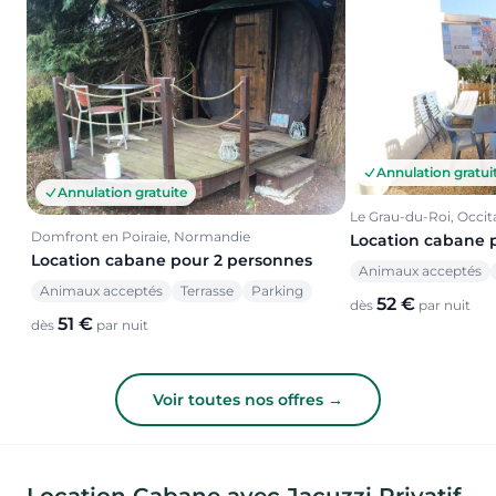
Annulation gratui
Annulation gratuite
Le Grau-du-Roi, Occit
Domfront en Poiraie, Normandie
Location cabane 
Location cabane pour 2 personnes
Animaux acceptés
Animaux acceptés
Terrasse
Parking
52 €
dès
par nuit
51 €
dès
par nuit
Voir toutes nos offres →
Location Cabane avec Jacuzzi Privatif