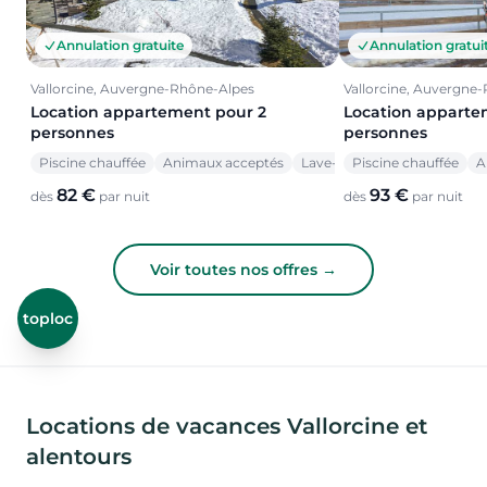
Annulation gratuite
Annulation gratui
Vallorcine, Auvergne-Rhône-Alpes
Vallorcine, Auvergne
Location appartement pour 2
Location apparte
personnes
personnes
Piscine chauffée
Animaux acceptés
Lave-vaisselle
Piscine chauffée
A
82 €
93 €
dès
par nuit
dès
par nuit
Voir toutes nos offres →
toploc
Locations de vacances Vallorcine et
alentours