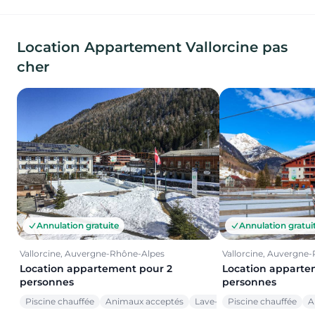
Location Appartement Vallorcine pas
cher
Annulation gratuite
Annulation gratui
Vallorcine, Auvergne-Rhône-Alpes
Vallorcine, Auvergne
Location appartement pour 2
Location apparte
personnes
personnes
Piscine chauffée
Animaux acceptés
Lave-vaisselle
Piscine chauffée
A