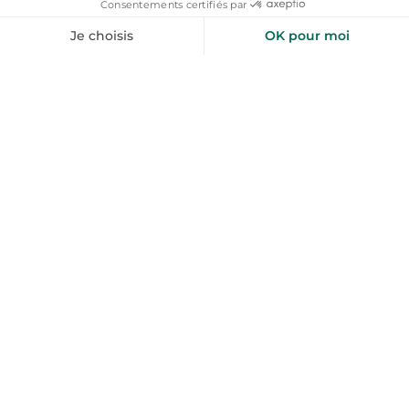
La Chapelle-
Hauteluce
d'Abondance
Locations de vacances
Locations de vacances
La Giettaz
Les Gets
Locations de vacances
Locations de vacances
De l'aide pour votre prochain
séjour nature ?