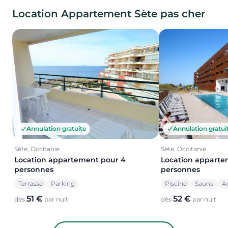
Location Appartement Sète pas cher
Annulation gratuite
Annulation gratui
Sète, Occitanie
Sète, Occitanie
Location appartement pour 4
Location apparte
personnes
personnes
Terrasse
Parking
Piscine
Sauna
A
51 €
52 €
dès
par nuit
dès
par nuit