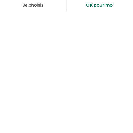
Inspirez-moi
+50 000 voyageurs aiment nos bons plans
toploc