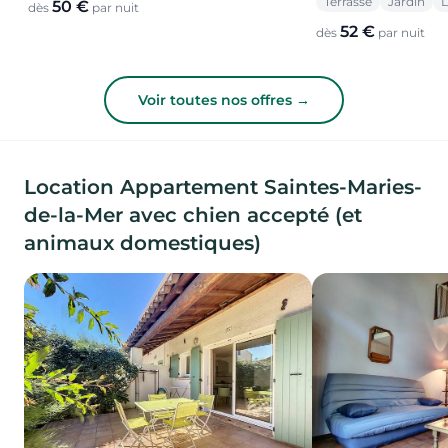
Terrasse
Jardin
L
50 €
dès
par nuit
52 €
dès
par nuit
Voir toutes nos offres →
Location Appartement Saintes-Maries-
de-la-Mer avec chien accepté (et
animaux domestiques)