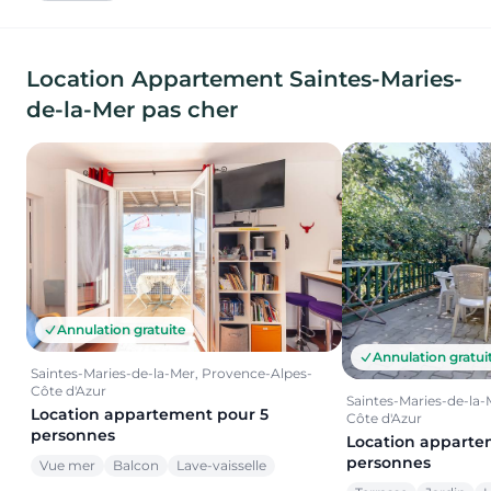
Location Appartement Saintes-Maries-
de-la-Mer pas cher
Annulation gratuite
Annulation gratui
Saintes-Maries-de-la-Mer, Provence-Alpes-
Côte d'Azur
Saintes-Maries-de-la-
Location appartement pour 5
Côte d'Azur
personnes
Location apparte
personnes
Vue mer
Balcon
Lave-vaisselle