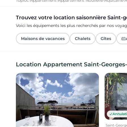
Toploc
·
Appartement
·
Appartement Nouvelle-Aquitaine
·
A
Trouvez votre location saisonnière Saint
Voici les équipements les plus recherchés par nos voy
Maisons de vacances
Chalets
Gîtes
Location Appartement Saint-Georges
Annulati
Saint-Georg