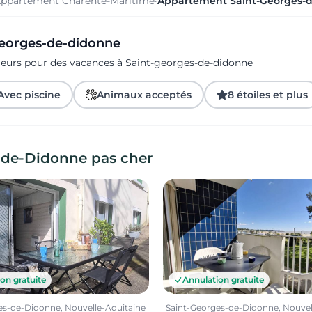
ppartement Charente-Maritime
·
Appartement Saint-Georges-
-georges-de-didonne
ageurs pour des vacances à Saint-georges-de-didonne
Avec piscine
Animaux acceptés
8 étoiles et plus
-de-Didonne pas cher
on gratuite
Annulation gratuite
es-de-Didonne, Nouvelle-Aquitaine
Saint-Georges-de-Didonne, Nouvel