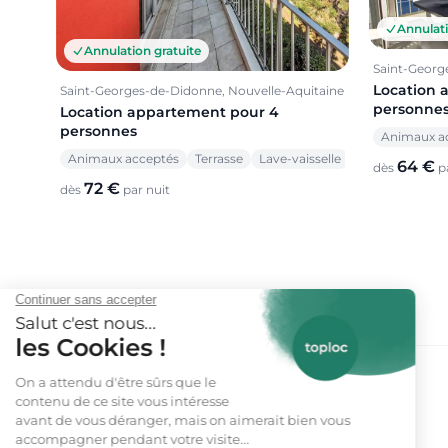
Annulati
Annulation gratuite
Saint-Georg
Location 
Saint-Georges-de-Didonne, Nouvelle-Aquitaine
personne
Location appartement pour 4
personnes
Animaux a
Animaux acceptés
Terrasse
Lave-vaisselle
64 €
dès
pa
72 €
dès
par nuit