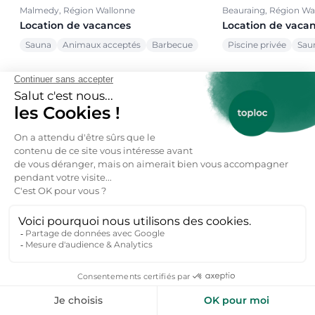
Malmedy, Région Wallonne
Beauraing, Région Wa
Location de vacances
Location de vaca
Sauna
Animaux acceptés
Barbecue
Piscine privée
Sau
Voir toutes nos offres →
toploc
De l'aide pour votre prochain
séjour nature ?