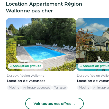
Location Appartement Région
Wallonne pas cher
Annulation gratuite
Annulation gratui
Durbuy, Région Wallonne
Durbuy, Région Wall
Location de vacances
Location de vaca
Piscine
Animaux acceptés
Terrasse
Piscine
Animaux a
Voir toutes nos offres →