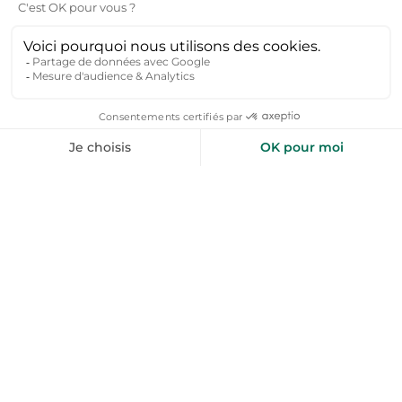
Les 5 plus beaux villages autour de
Quiberon
À moins de 30 minutes de Quiberon, découvrez :
Carnac – Célèbre pour ses alignements de menhirs
et ses plages
La Trinité-sur-Mer – Port de plaisance réputé
Locmariaquer – Entre mégalithes et paysages
marins
Saint-Pierre-Quiberon – Au cœur de la presqu’île
Auray – Charmante cité avec le port de Saint-
Goustan
Ces destinations sont idéales pour organiser de
belles excursions entre patrimoine, mer et nature.
Quels sont les meilleurs mois pour louer