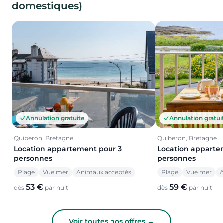
domestiques)
Annulation gratuite
Annulation gratui
Quiberon, Bretagne
Quiberon, Bretagne
Location appartement pour 3
Location apparte
personnes
personnes
Plage
Vue mer
Animaux acceptés
Plage
Vue mer
A
53 €
59 €
dès
par nuit
dès
par nuit
Voir toutes nos offres →