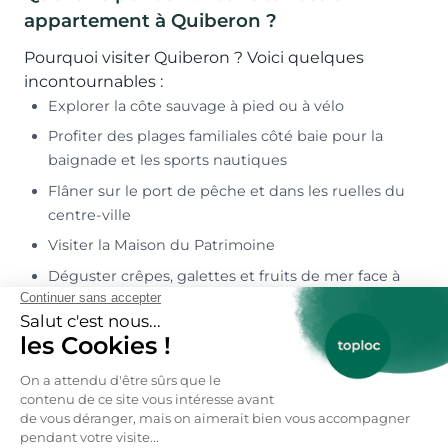
appartement à Quiberon ?
Pourquoi visiter Quiberon ? Voici quelques
incontournables :
Explorer la côte sauvage à pied ou à vélo
Profiter des plages familiales côté baie pour la
baignade et les sports nautiques
Flâner sur le port de pêche et dans les ruelles du
centre-ville
Visiter la Maison du Patrimoine
Déguster crêpes, galettes et fruits de mer face à
l’océan
Embarquer pour une escapade vers Belle-Île-en-
Mer, Houat ou Hoëdic
Depuis votre appartement, tout est accessible
facilement pour alterner détente, nature et
découvertes.