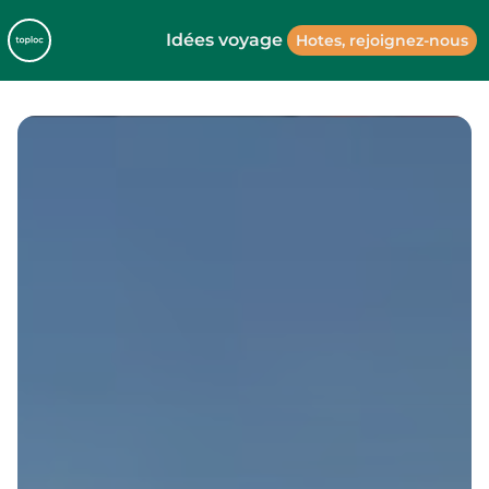
Idées voyage
Hotes, rejoignez-nous