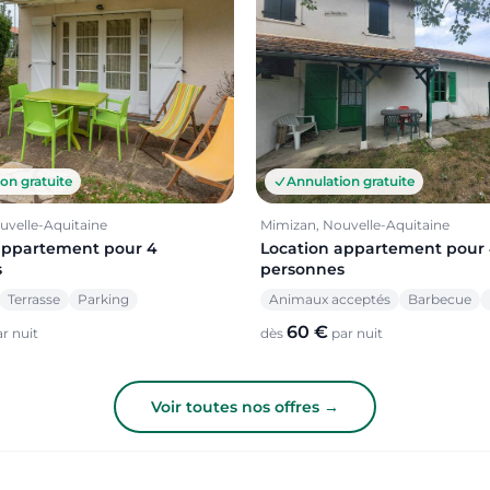
on gratuite
Annulation gratuite
uvelle-Aquitaine
Mimizan, Nouvelle-Aquitaine
appartement pour 4
Location appartement pour
s
personnes
Terrasse
Parking
Animaux acceptés
Barbecue
60 €
r nuit
dès
par nuit
Voir toutes nos offres →