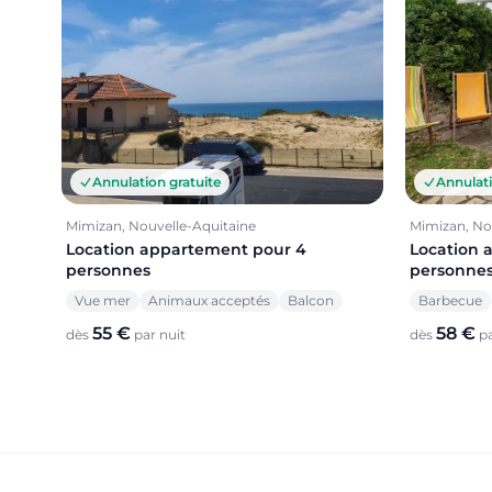
Annulation gratuite
Annulati
Mimizan, Nouvelle-Aquitaine
Mimizan, No
Location appartement pour 4
Location 
personnes
personne
Vue mer
Animaux acceptés
Balcon
Barbecue
55 €
58 €
dès
par nuit
dès
pa