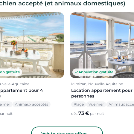
chien accepté (et animaux domestiques)
on gratuite
Annulation gratuite
uvelle-Aquitaine
Mimizan, Nouvelle-Aquitaine
appartement pour 4
Location appartement pour
s
personnes
e mer
Animaux acceptés
Plage
Vue mer
Animaux acce
73 €
ar nuit
dès
par nuit
Voir toutes nos offres →