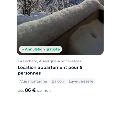
Annulation gratuite
La Léchère, Auvergne-Rhône-Alpes
Location appartement pour 5
personnes
Vue montagne
Balcon
Lave-vaisselle
86 €
dès
par nuit