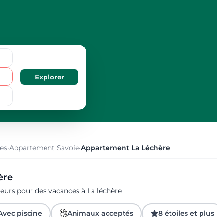
es
·
Appartement Savoie
·
Appartement La Léchère
ère
geurs pour des vacances à La léchère
Avec piscine
Animaux acceptés
8 étoiles et plus