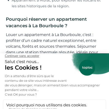
Appartement à Murat, pour explorer les volcans et
les sites historiques de la région.
Pourquoi réserver un appartement
vacances à La Bourboule ?
Louer un appartement à La Bourboule, c’est :
profiter d’un cadre naturel exceptionnel, entre
volcans, forêts et sources thermales. Séjourner
dans une station thermale réputée, idéale pour
se ressourcer. Accéder facilement aux stations de
ski du Sancy et aux sentiers de randonnée.
Découvrir une gastronomie locale savoureuse
(truffade, saucisse de pays, fromages d’Auvergne).
Bénéficier d’un hébergement confortable et
fonctionnel, adapté à tous les budgets.
Où réserver des locations d’appartements
à La Bourboule ?