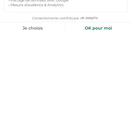
Sur Toploc, explorez une large sélection
d’appartements : dans le centre-ville pour une
immersion dans l’ambiance thermale et
historique. À proximité des thermes pour un
accès facile aux soins et aux activités. En
périphérie pour profiter du calme et des
paysages naturels. Près des stations de ski pour
des vacances sportives en hiver.
Vous gérez des locations appartement
vacances à La Bourboule ? Rejoignez-
nous !
Chers Hôtes, rejoignez-nous ! Si vous êtes
propriétaires d'une
location appartement
vacances dans le Puy-de-Dôme
ou à La
Bourboule, et que vous placez l’humain au cœur
de votre activité, alors vous êtes au bon endroit.