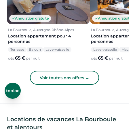
Annulation gratuite
Annulation gratui
La Bourboule, Auvergne-Rhône-Alpes
La Bourboule, Auver
Location appartement pour 4
Location apparte
personnes
personnes
Terrasse
Balcon
Lave-vaisselle
Lave-vaisselle
Mach
65 €
65 €
dès
par nuit
dès
par nuit
Voir toutes nos offres →
toploc
Locations de vacances La Bourboule
et alentours