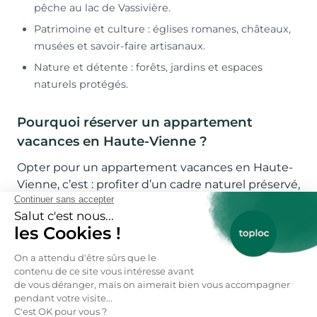
pêche au lac de Vassivière.
Patrimoine et culture : églises romanes, châteaux,
musées et savoir-faire artisanaux.
Nature et détente : forêts, jardins et espaces
naturels protégés.
Pourquoi réserver un appartement
vacances en Haute-Vienne ?
Opter pour un appartement vacances en Haute-
Vienne, c’est : profiter d’un cadre naturel préservé,
découvrir un patrimoine culturel et artisanal
unique, séjourner dans des logements spacieux
et abordables, bénéficier d’activités variées toute
l’année, et vivre une expérience authentique et
ressourçante.
Où réserver des locations d’appartements