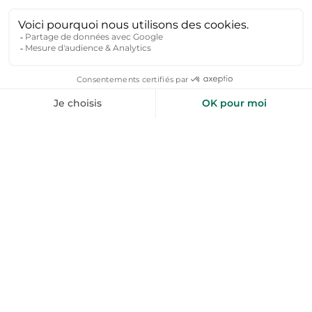
vacances en Haute-Vienne ?
Sur Toploc, explorez une sélection
d’appartements vacances dans tout le
département :
Appartement à Limoges, pour culture et
gastronomie.
Appartement à Saint-Léonard-de-Noblat, pour
charme et patrimoine.
Appartement près du lac de Vassivière, pour les
loisirs nautiques.
Appartement à Château-Chervix
, pour les balades
natures.
Appartement à Saint-Martial-sur-Isop
, pour un
séjour au vert.
Vous gérez une location appartement
vacances Haute-Vienne ? Rejoignez-nous