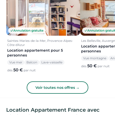
Annulation gratuite
Annulation gratui
Saintes-Maries-de-la-Mer, Provence-Alpes-
Les Belleville, Auver
Côte d'Azur
Location apparte
Location appartement pour 5
personnes
personnes
Vue montagne
An
Vue mer
Balcon
Lave-vaisselle
50 €
dès
par nuit
50 €
dès
par nuit
Voir toutes nos offres →
Location Appartement France avec