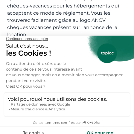
chèques-vacances pour les hébergements qui
acceptent ce mode de règlement. Vous les
trouverez facilement grâce au logo ANCV
chèques vacances présent sur l'annonce de la
location.
Quelles sont les meilleures destinations
pour les locations appartement France ?
Pour faciliter vos locations appartement France
nous avons listé les 13 régions de France où sont
localisés les gentils hôtes Toploc propriétaires
appartement: appartement Auvergne-Rhône-
Alpes, appartement Bourgogne-Franche-Comté,
appartement vacances Bretagne
,
appartement
vacances Centre-Val de Loire
,
appartement
vacances Corse
,
appartement Grand-Est
,
appartement vacances Hauts-de-France
,