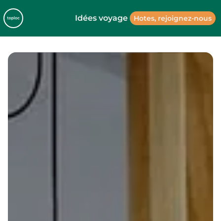
Idées voyage
Hotes, rejoignez-nous