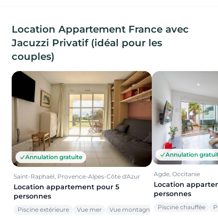
Location Appartement France avec
Jacuzzi Privatif (idéal pour les
couples)
Annulation gratui
Annulation gratuite
Agde, Occitanie
Saint-Raphaël, Provence-Alpes-Côte d'Azur
Location apparte
Location appartement pour 5
personnes
personnes
Piscine chauffée
P
Piscine extérieure
Vue mer
Vue montagne